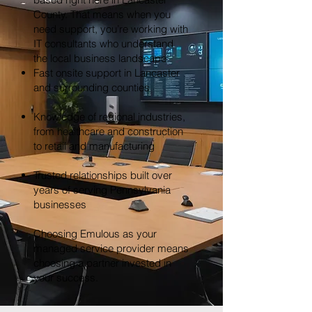
County. That means when you
need support, you’re working with
IT consultants who understand
the local business landscape.
Fast onsite support in Lancaster
and surrounding counties
Knowledge of regional industries,
from healthcare and construction
to retail and manufacturing
Trusted relationships built over
years of serving Pennsylvania
businesses
Choosing Emulous as your
managed service provider means
choosing a partner invested in
your success.