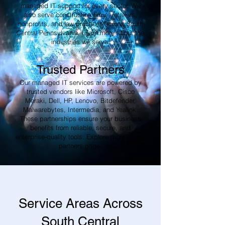
managed IT support for every sector. We
also serve construction firms, retailers,
nonprofits, and law practices across South
Central Pennsylvania. Learn more about the
industries we serve.
Trusted Partners
Our managed IT services are powered by
trusted vendors like Microsoft, Cisco
Meraki, Dell, HP, Lenovo, Bitdefender,
Malwarebytes, Intermedia, and Yealink.
These partnerships ensure your business
benefits from reliable, secure, and
enterprise-quality tools. Explore more on our
partners page.
Service Areas Across
South Central